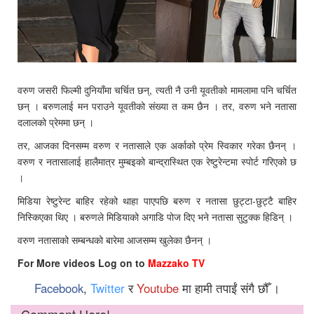
वरुण जसरी फिल्मी दुनियाँमा चर्चित छन्, त्यती नै उनी यूवतीको मामलामा पनि चर्चित
छन् । बरुणलाई मन पराउने यूवतीको संख्या त कम छैन । तर, वरुण भने नतासा
दलालको प्रेममा छन् ।
तर, आजका दिनसम्म वरुण र नतासाले एक अर्काको प्रेम स्विकार गरेका छैनन् ।
वरुण र नतासालाई हालैमात्र मुम्बइको बान्द्रास्थित एक रेष्टुरेन्टमा स्पोर्ट गरिएको छ
।
मिडिया रेष्टुरेन्ट बाहिर रहेको थाहा पाएपछि बरुण र नतासा छुट्टा-छुट्टै बाहिर
निस्किएका थिए । बरुणले मिडियाको अगाडि पोज दिए भने नतासा सुटुक्क हिडिन् ।
वरुण नतासाको सम्बन्धको बारेमा आजसम्म खुलेका छैनन् ।
For More videos Log on to
Mazzako TV
Facebook
,
Twitter
र
Youtube
मा हामी तपाईं संगै छौँ ।
Comment Here!