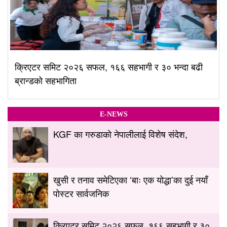
क्रिएटर समिट २०२६ सफल, १६६ सहभागी र ३० भन्दा बढी
ब्रान्डको सहभागिता
E-NEWS
KGF का गरुडाको नेपालीलाई विशेष संदेश,
खुसी र तनाव समेटिएका ‘बाः एक योद्धा’का दुई नयाँ
पोस्टर सार्वजनिक
क्रिएटर समिट २०२६ सफल, १६६ सहभागी र ३०