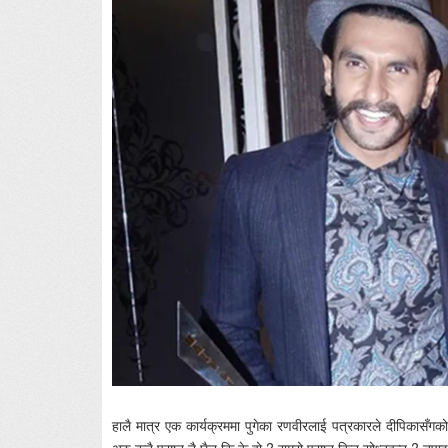
हालै मात्र एक कार्यक्रममा पुगेका रणवीरलाई पत्रकारले दीपिकासँगक