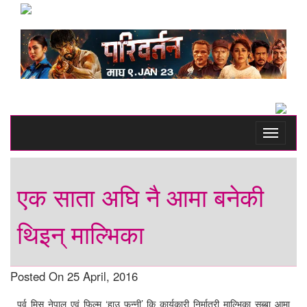
Toggle
navigati
एक साता अघि नै आमा बनेकी
थिइन् माल्भिका
Posted On 25 April, 2016
पूर्व मिस नेपाल एवं फिल्म ‘हाउ फन्नी’ कि कार्यकारी निर्मात्री माल्भिका सुब्बा आमा