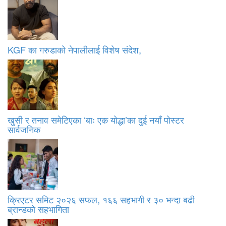
KGF का गरुडाको नेपालीलाई विशेष संदेश,
खुसी र तनाव समेटिएका ‘बाः एक योद्धा’का दुई नयाँ पोस्टर
सार्वजनिक
क्रिएटर समिट २०२६ सफल, १६६ सहभागी र ३० भन्दा बढी
ब्रान्डको सहभागिता