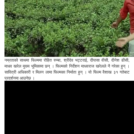
नम्रताको साथमा फिल्ममा रोहित रुम्बा, श्रीदेव भट्टराई, दीपासा वीसी, दीनेश डीसी,
माधव खरेल मुख्य भूमिकामा छन् । फिल्मको निर्देशन माधवराज खरेलले नै गरेका हुन् ।
सावित्री अधिकारी र मिलन लामा फिल्मका निर्माता हुन् । यो फिल्म वैशाख ३१ गतेबाट
प्रदर्शनमा आउनेछ ।