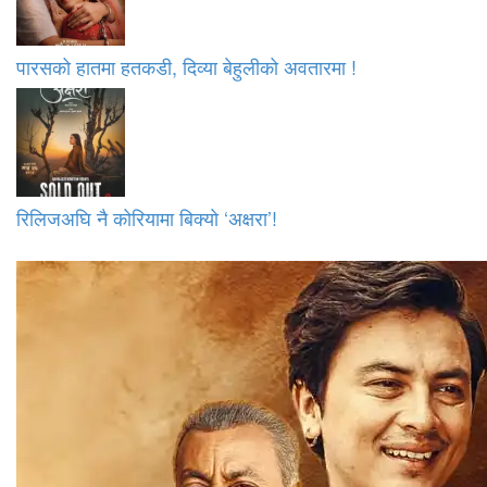
पारसको हातमा हतकडी, दिव्या बेहुलीको अवतारमा !
रिलिजअघि नै कोरियामा बिक्यो ‘अक्षरा’!