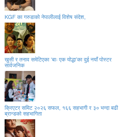
KGF का गरुडाको नेपालीलाई विशेष संदेश,
खुसी र तनाव समेटिएका ‘बाः एक योद्धा’का दुई नयाँ पोस्टर
सार्वजनिक
क्रिएटर समिट २०२६ सफल, १६६ सहभागी र ३० भन्दा बढी
ब्रान्डको सहभागिता