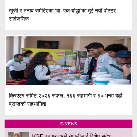
खुसी र तनाव समेटिएका ‘बाः एक योद्धा’का दुई नयाँ पोस्टर
सार्वजनिक
क्रिएटर समिट २०२६ सफल, १६६ सहभागी र ३० भन्दा बढी
ब्रान्डको सहभागिता
E-NEWS
KGF का गरुडाको नेपालीलाई विशेष संदेश,