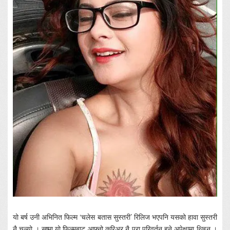
यो बर्ष उनी अभिनित फिल्म ‘चलेस बतास सुस्तरी’ रिलिज भएपनि यसको हावा सुस्तरी
नै चल्यो । सुष्मा यो फिल्मबाट आफ्नो करिअर नै पुरा परिवर्तन हुने अपेक्षामा थिइन् ।