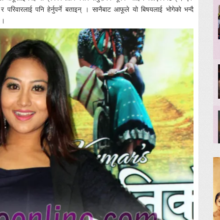
रिवारलाई पनि हेर्नुपर्ने बताइन् । सानैबाट आफूले यो बिषयलाई भोगेको भन्दै
् ।