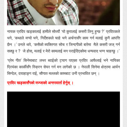
नायक प्रदिप खड्कालाई हामीले सोध्यौं ‘यो कुरालाई कसरी लिनु हुन्छ ?’ प्रदिपकले
भने, ‘कथाले मग्यो भने, निर्देशकले चाहे भने अर्चनासँग काम गर्न मलाई कुनै आपत्ति
छैन ।’ उनले थपे, ‘कसैको ब्यक्तिगत सोच र जिन्दगीको बारेमा मैले कसरी जज् गर्न
सक्छु र ? जे होस्, मलाई र मेरो कामलाई मन पराईदिएकोमा धन्यवाद भन्न चाहन्छु ।’
‘प्रेम गीत’ सिनेमाबाट लभर ब्वाईको ट्याग पाएका प्रदिप आफैलाई भने नायिका
प्रियंका कार्कीसँग स्क्रिन सेयर गर्न मन लागेको छ । नेपाली सिनेमा क्षेत्रमा आर्यन
सिग्देल, दयाहाङ्ग राई, सौगात मल्लको कामबाट उनी प्रभावित छन् ।
प्रदिप खड्कासँगको मज्जाको अन्तरवार्ता हेर्नुस् ।