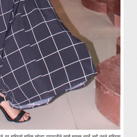
ुने तर बाहिरको मानिस खोज्दा पापाराजीले खासै मत्तलब नगर्ने भन्दै उनले बाहिरका