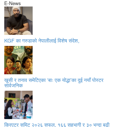
E-News
KGF का गरुडाको नेपालीलाई विशेष संदेश,
खुसी र तनाव समेटिएका ‘बाः एक योद्धा’का दुई नयाँ पोस्टर
सार्वजनिक
क्रिएटर समिट २०२६ सफल, १६६ सहभागी र ३० भन्दा बढी