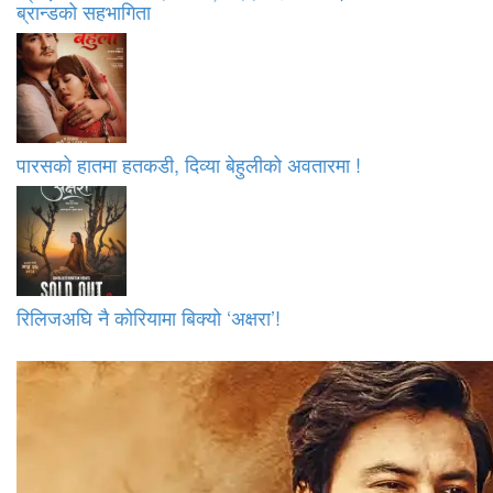
ब्रान्डको सहभागिता
पारसको हातमा हतकडी, दिव्या बेहुलीको अवतारमा !
रिलिजअघि नै कोरियामा बिक्यो ‘अक्षरा’!