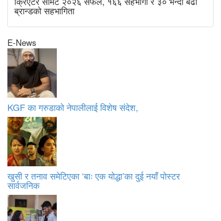
क्रिएटर समिट २०२६ सफल, १६६ सहभागी र ३० भन्दा बढी
ब्रान्डको सहभागिता
E-News
KGF का गरुडाको नेपालीलाई विशेष संदेश,
खुसी र तनाव समेटिएका ‘बाः एक योद्धा’का दुई नयाँ पोस्टर
सार्वजनिक