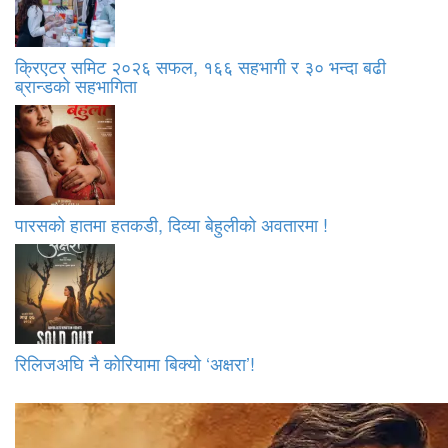
क्रिएटर समिट २०२६ सफल, १६६ सहभागी र ३० भन्दा बढी
ब्रान्डको सहभागिता
पारसको हातमा हतकडी, दिव्या बेहुलीको अवतारमा !
रिलिजअघि नै कोरियामा बिक्यो ‘अक्षरा’!