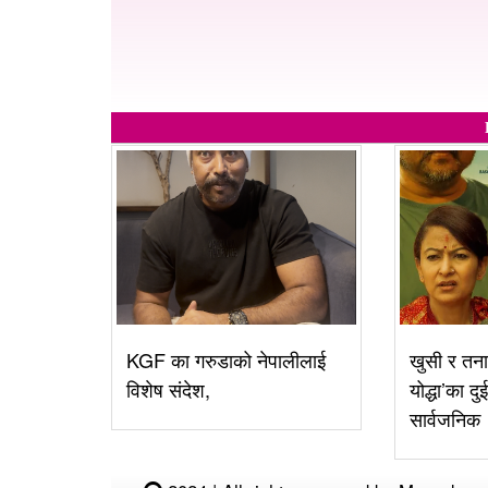
KGF का गरुडाको नेपालीलाई
खुसी र तना
विशेष संदेश,
योद्धा’का दु
सार्वजनिक