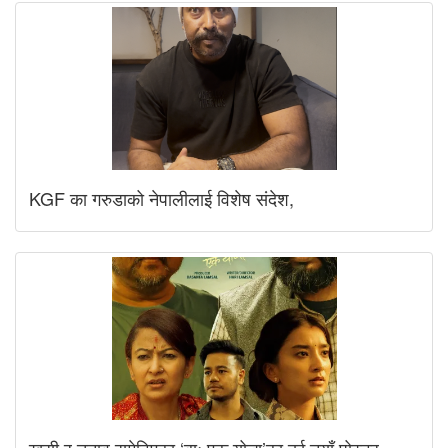
KGF का गरुडाको नेपालीलाई विशेष संदेश,
खुसी र तनाव समेटिएका ‘बाः एक योद्धा’का दुई नयाँ पोस्टर