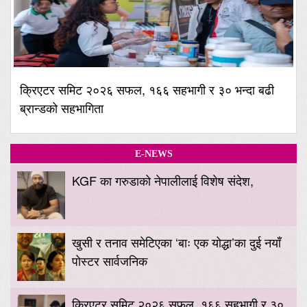
क्रिएटर समिट २०२६ सफल, १६६ सहभागी र ३० भन्दा बढी
ब्रान्डको सहभागिता
E-NEWS
KGF का गरुडाको नेपालीलाई विशेष संदेश,
खुसी र तनाव समेटिएका ‘बाः एक योद्धा’का दुई नयाँ
पोस्टर सार्वजनिक
क्रिएटर समिट २०२६ सफल, १६६ सहभागी र ३०