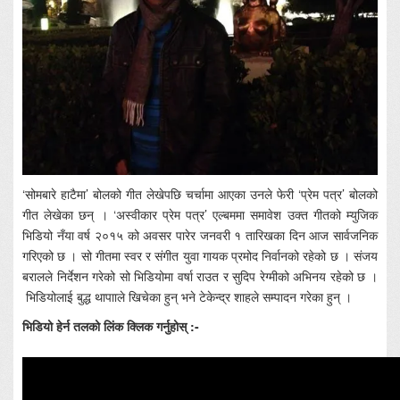
‘सोमबारे हाटैमा’ बोलको गीत लेखेपछि चर्चामा आएका उनले फेरी ‘प्रेम पत्र’ बोलको
गीत लेखेका छन् । ‘अस्वीकार प्रेम पत्र’ एल्बममा समावेश उक्त गीतको म्युजिक
भिडियो नँया वर्ष २०१५ को अवसर पारेर जनवरी १ तारिखका दिन आज सार्वजनिक
गरिएको छ । सो गीतमा स्वर र संगीत युवा गायक प्रमोद निर्वानको रहेको छ । संजय
बरालले निर्देशन गरेको सो भिडियोमा वर्षा राउत र सुदिप रेग्मीको अभिनय रहेको छ ।
भिडियोलाई बुद्ध थापााले खिचेका हुन् भने टेकेन्द्र शाहले सम्पादन गरेका हुन् ।
भिडियो हेर्न तलको लिंक क्लिक गर्नुहोस् :-