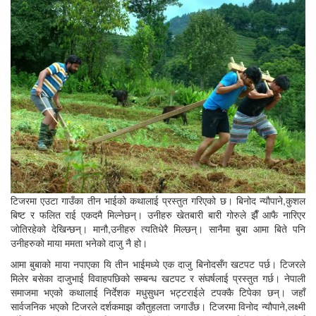
टिजरमा एउटा गाउँका तीन भाईको कथालाई प्रस्तुत गरिएको छ। बिनोद न्यौपाने,कुशल
बिष्ट र फलित राई एकदमै मिल्नेछन्। उनीहरु खेतबारी बारी गोरुले झैँ आफै नारिएर
जोतिरहेको देखिन्छन्। मानौ,उनीहरु त्यतिधेरै मिल्छन्। सानैमा बुबा आमा बिते पनि
उनीहरुको माया ममता भनेको दाजु नै हो।
आमा बुबाको माया नपाएका यि तीन भाईमध्ये एक दाजु बिनोदसँग खटपट पर्छ। टिजरले
मिलेर बसेका दाजुभाई विवाहपछिको सम्बन्ध खटपट र संघर्षलाई प्रस्तुत गर्छ। नेपाली
समाजमा भएको कथालाई निर्देशक मधुसुधन भट्टराईले टपक्कै टिपेका छन्। जहाँ
सार्वजनिक भएको टिजरले दर्शकमाझ कौतुहलता जगाउँछ। टिजरमा विनोद न्यौपाने,लक्ष्मी