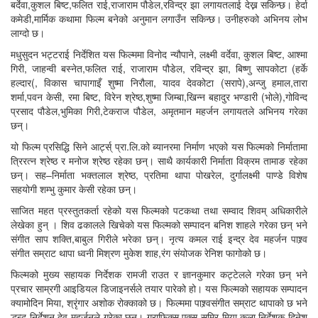
बर्देवा,कुशल बिष्ट,फलित राई,राजाराम पौडेल,रविन्द्र झा लगायतलाई देख्न सकिन्छ। हेर्दा
कमेडी,मार्मिक कथामा फिल्म बनेको अनुमान लगाउँन सकिन्छ। उनीहरुको अभिनय लोभ
लाग्दो छ।
मधुसुदन भट्टराई निर्देशित यस फिल्ममा विनोद न्यौपाने, लक्ष्मी वर्देवा, कुशल बिष्ट, आश्मा
गिरी, जाहन्वी बस्नेत,फलित राई, राजाराम पौडेल, रविन्द्र झा, बिष्णु सापकोटा (हर्के
हल्दार(, विकास चापागाइँ शुष्मा निरौला, यादव देवकोटा (सरापे),अन्जु हमाल,तारा
शर्मा,पवन केसी, रमा बिष्ट, विरेन श्रेष्ठ,शुष्मा जिम्बा,खिन्न बहादुर भण्डारी (भोले),गोविन्द
प्रसाद पौडेल,भुमिका गिरी,टेकराज पौडेल, अमृतमान महर्जन लगायतले अभिनय गरेका
छन्।
यो फिल्म प्रसिद्धि सिने आर्ट्स् प्रा.लि.को ब्यानरमा निर्माण भएको यस फिल्मको निर्मातामा
त्रिरत्न श्रेष्ठ र मनोज श्रेष्ठ रहेका छन्। साथै कार्यकारी निर्माता विक्रम तामाङ रहेका
छन्। सह–निर्माता भक्तलाल श्रेष्ठ, प्रतिमा थापा पोखरेल, दुर्गालक्ष्मी पाण्डे विशेष
सहयोगी शम्भु कुमार केसी रहेका छन्।
साजित महत प्रस्तुतकर्ता रहेको यस फिल्मको पटकथा तथा सम्वाद शिवम् अधिकारीले
लेखेका हुन् । शिव ढकालले खिचेको यस फिल्मको सम्पादन बनिश शाहले गरेका छन् भने
संगीत साप शक्ति,बाबुल गिरीले भरेका छन्। नृत्य कमल राई इन्द्र देव महर्जन पाश्र्व
संगीत सम्राट थापा ध्वनी मिश्रण मुकेश शाह,रंग संयोजक रेनिश फागोको छ।
फिल्मको मुख्य सहायक निर्देशक रामजी राउत र ज्ञानकुमार कट्टेलले गरेका छन् भने
प्रचार साम्रगी आइडियल डिजाइनर्सले तयार पारेको हो। यस फिल्मको सहायक सम्पादन
क्यामोदिन मिया, श्रृंगार अशोक रोक्काको छ। फिल्ममा पाश्र्वसंगीत सम्राट थापाको छ भने
द्धन्द्ध निर्देशन देव महर्जनले गरेका छन्। ग्राफिक्स एक्स समिर मिया,कला निर्देशक दिनेश