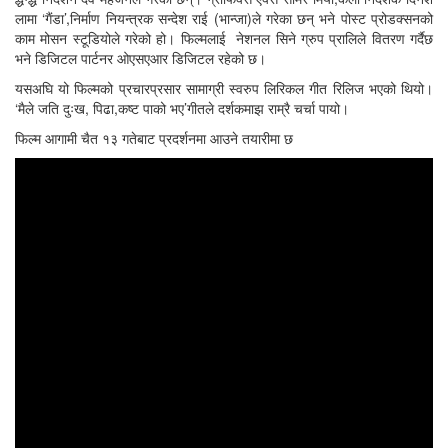
लामा ‘गैंडा’,निर्माण नियन्त्रक सन्देश राई (भान्जा)ले गरेका छन् भने पोस्ट प्रोडक्सनको
काम मोसन स्टूडियोले गरेको हो। फिल्मलाई नेशनल सिने ग्रुप प्रालिले वितरण गर्दैछ
भने डिजिटल पार्टनर ओएसएआर डिजिटल रहेको छ।
यसअघि यो फिल्मको प्रचारप्रसार सामाग्री स्वरुप लिरिकल गीत रिलिज भएको थियो।
‘मैले जति दुःख, पिढा,कष्ट पाको भए’गीतले दर्शकमाझ राम्रै चर्चा पायो।
फिल्म आगामी चैत १३ गतेबाट प्रदर्शनमा आउने तयारीमा छ