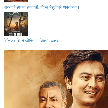
पारसको हातमा हतकडी, दिव्या बेहुलीको अवतारमा !
रिलिजअघि नै कोरियामा बिक्यो ‘अक्षरा’!