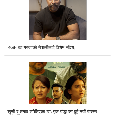
KGF का गरुडाको नेपालीलाई विशेष संदेश,
खुसी र तनाव समेटिएका ‘बाः एक योद्धा’का दुई नयाँ पोस्टर