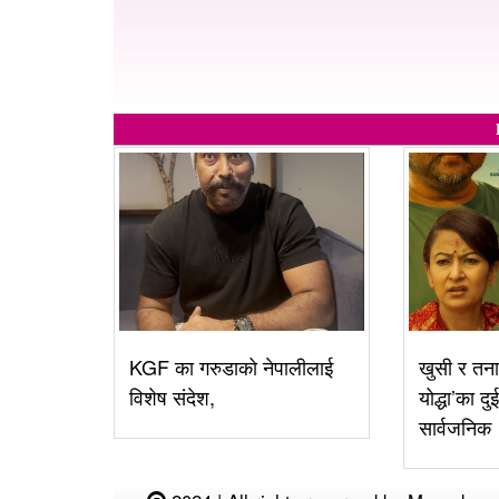
KGF का गरुडाको नेपालीलाई
खुसी र तना
विशेष संदेश,
योद्धा’का दु
सार्वजनिक