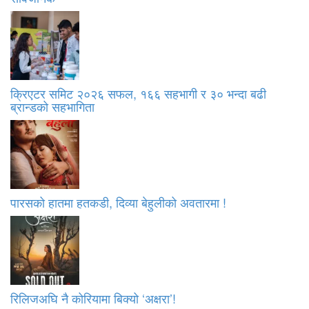
क्रिएटर समिट २०२६ सफल, १६६ सहभागी र ३० भन्दा बढी
ब्रान्डको सहभागिता
पारसको हातमा हतकडी, दिव्या बेहुलीको अवतारमा !
रिलिजअघि नै कोरियामा बिक्यो ‘अक्षरा’!