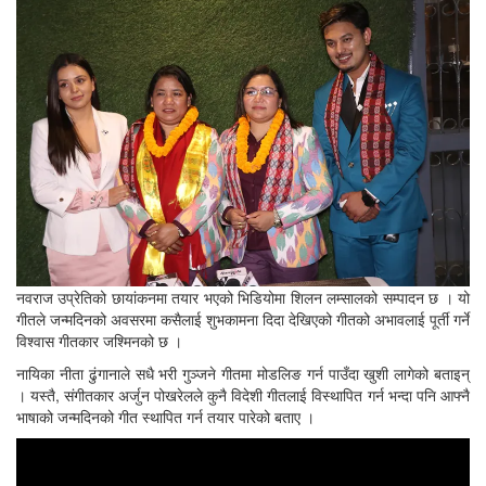
नवराज उप्रेतिको छायांकनमा तयार भएको भिडियोमा शिलन लम्सालको सम्पादन छ । यो
गीतले जन्मदिनको अवसरमा कसैलाई शुभकामना दिदा देखिएको गीतको अभावलाई पूर्ती गर्ने
विश्वास गीतकार जश्मिनको छ ।
नायिका नीता ढुंगानाले सधै भरी गुञ्जने गीतमा मोडलिङ गर्न पाउँदा खुशी लागेको बताइन्
। यस्तै, संगीतकार अर्जुन पोखरेलले कुनै विदेशी गीतलाई विस्थापित गर्न भन्दा पनि आफ्नै
भाषाको जन्मदिनको गीत स्थापित गर्न तयार पारेको बताए ।