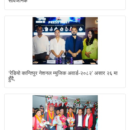
‘रेडियो कान्तिपुर नेशनल म्युजिक अवार्ड-२०८२’ असार २६ मा
हुँदै,