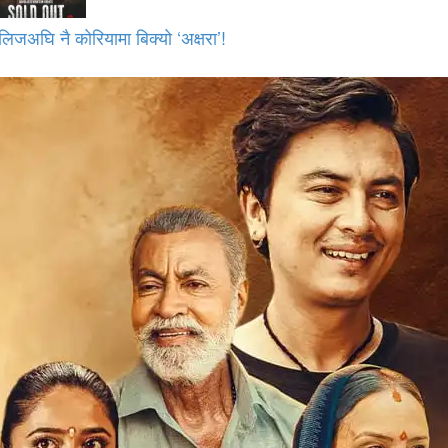
लिजअघि नै कोरियामा बिक्यो ‘अक्षरा’!