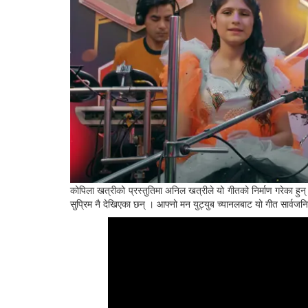
कोपिला खत्रीको प्रस्तुतिमा अनिल खत्रीले यो गीतको निर्माण गरेका हु
सुप्रिम नै देखिएका छन् । आफ्नो मन युट्युब च्यानलबाट यो गीत सार्वज