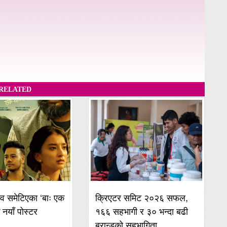
RELATED
व समेटिएका ‘बाः एक
क्रिएटर समिट २०२६ सफल,
ई नयाँ पोस्टर
१६६ सहभागी र ३० भन्दा बढी
ब्रान्डको सहभागिता