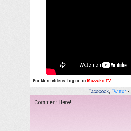
For More videos Log on to
Mazzako TV
Facebook
,
Twitter
र
Comment Here!