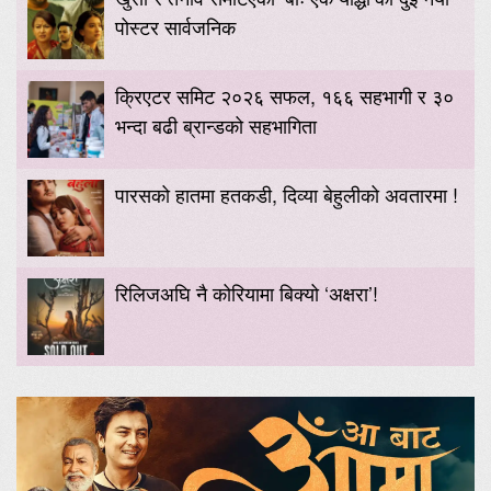
पोस्टर सार्वजनिक
क्रिएटर समिट २०२६ सफल, १६६ सहभागी र ३०
भन्दा बढी ब्रान्डको सहभागिता
पारसको हातमा हतकडी, दिव्या बेहुलीको अवतारमा !
रिलिजअघि नै कोरियामा बिक्यो ‘अक्षरा’!