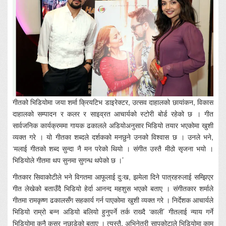
गीतको भिडियोमा जया शर्मा क्रियटिभ डाइरेक्टर, उत्सव दाहालको छायांकन, विकास
दाहालको सम्पादन र कलर र साइव्रत आचार्यको स्टोरी बोर्ड रहेको छ । गीत
सार्वजनिक कार्यक्रममा गायक ढकालले अडियोअनुसार भिडियो तयार भएकोमा खुशी
व्यक्त गरे । यो गीतका शब्दले दर्शकको मनछुने उनको विश्वास छ । उनले भने,
‘मलाई गीतको शब्द सुन्दा नै मन परेको थियो । संगीत उस्तै मीठो सृजना भयो ।
भिडियोले गीतमा थप सुनमा सुगन्ध थपेको छ ।’
गीतकार सिवाकोटीले भने विगतमा आफूलाई दुःख, झमेला दिने पात्रहरुलाई सम्झिएर
गीत लेखेको बताउँदै भिडियो हेर्दा आनन्द महशुस भएको बताए । संगीतकार शर्माले
गीतमा रामकृष्ण ढकालसँग सहकार्य गर्न पाएकोमा खुशी व्यक्त गरे । निर्देशक आचार्यले
भिडियो राम्रो बन्न अडियो बलियो हुनुपर्ने तर्क राख्दै ‘काली’ गीतलाई न्याय गर्ने
भिडियोमा कुनै कसर नछाडेको बताए । त्यस्तै, अभिनेत्री सापकोटाले भिडियोमा काम