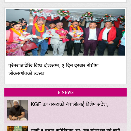
प्रेमराजादेखि विश्व दोङसम्म, ३ दिन दरबार रोधीमा
लोकसंगीतको उत्सव
E-NEWS
KGF का गरुडाको नेपालीलाई विशेष संदेश,
खुसी र तनाव समेटिएका ‘बाः एक योद्धा’का दुई नयाँ