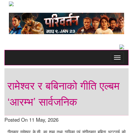
Toggle
navigati
रामेश्वर र बबिनाको गीति एल्बम
‘आरम्भ’ सार्वजनिक
Posted On 11 May, 2026
गीतकार रामेश्वर के.सी. का शब्द तथा गायिका एवं संगीतकार बबिना भट्टराई को