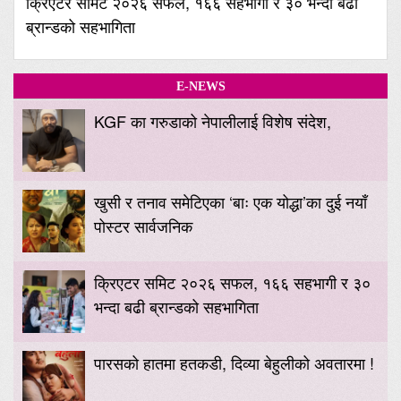
क्रिएटर समिट २०२६ सफल, १६६ सहभागी र ३० भन्दा बढी
ब्रान्डको सहभागिता
E-NEWS
KGF का गरुडाको नेपालीलाई विशेष संदेश,
खुसी र तनाव समेटिएका ‘बाः एक योद्धा’का दुई नयाँ
पोस्टर सार्वजनिक
क्रिएटर समिट २०२६ सफल, १६६ सहभागी र ३०
भन्दा बढी ब्रान्डको सहभागिता
पारसको हातमा हतकडी, दिव्या बेहुलीको अवतारमा !